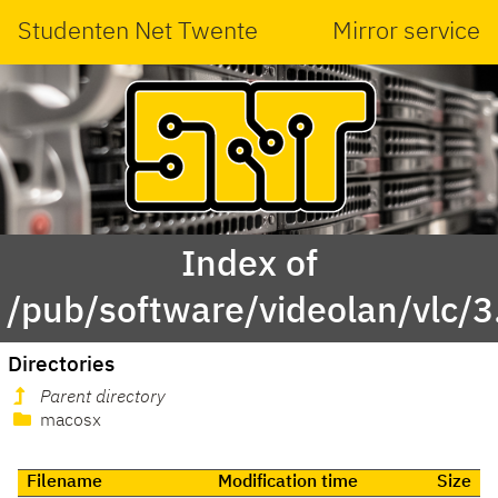
Studenten Net Twente
Mirror service
Index of
/pub/software/videolan/vlc/3
Directories
Parent directory
macosx
Filename
Modification time
Size