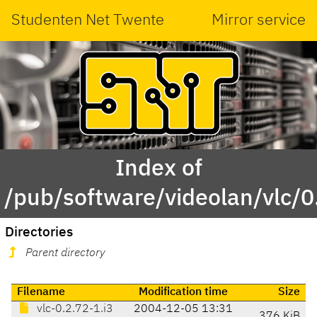
Studenten Net Twente
Mirror service
Index of
/pub/software/videolan/vlc/0
Directories
Parent directory
Filename
Modification time
Size
vlc-0.2.72-1.i3
2004-12-05 13:31
376 KiB