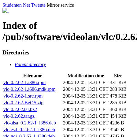
Studenten Net Twente
Mirror service
Index of
/pub/software/videolan/vlc/0.2.6
Directories
Parent directory
Filename
Modification time
Size
vlc-0.2.62-1.i386.rpm
2004-12-05 13:31 CET
331 KiB
vlc-0.2.62-1.i686.mdk.rpm
2004-12-05 13:31 CET
283 KiB
vlc-0.2.62-1.src.rpm
2004-12-05 13:31 CET
478 KiB
vlc-0.2.62-BeOS.zip
2004-12-05 13:31 CET
285 KiB
vlc-0.2.62.tar.bz2
2004-12-05 13:31 CET
360 KiB
vlc-0.2.62.tar.gz
2004-12-05 13:31 CET
454 KiB
vlc-alsa_0.2.62-1_i386.deb
2004-12-05 13:31 CET
4236 B
vlc-esd_0.2.62-1_i386.deb
2004-12-05 13:31 CET
3542 B
vlc-ggi_0.2.62-1_i386.deb
2004-12-05 13:31 CET
4742 B