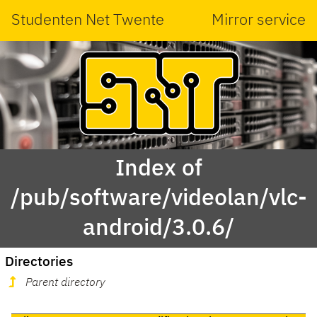
Studenten Net Twente
Mirror service
Index of
/pub/software/videolan/vlc-
android/3.0.6/
Directories
Parent directory