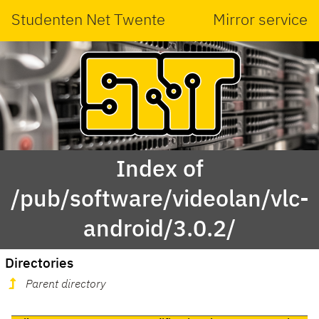
Studenten Net Twente
Mirror service
Index of
/pub/software/videolan/vlc-
android/3.0.2/
Directories
Parent directory