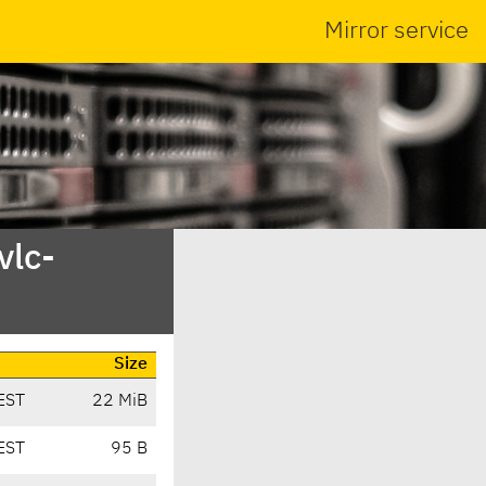
Mirror service
vlc-
Size
EST
22 MiB
EST
95 B