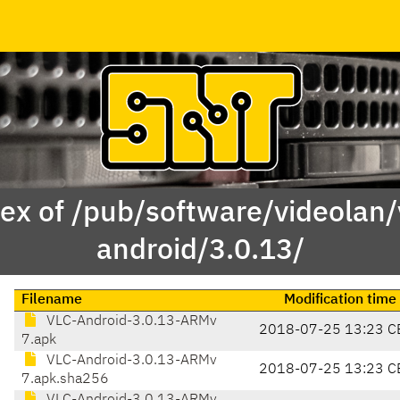
ex of /pub/software/videolan/
android/3.0.13/
Filename
Modification time
VLC-Android-3.0.13-ARMv
2018-07-25 13:23 C
7.apk
VLC-Android-3.0.13-ARMv
2018-07-25 13:23 C
7.apk.sha256