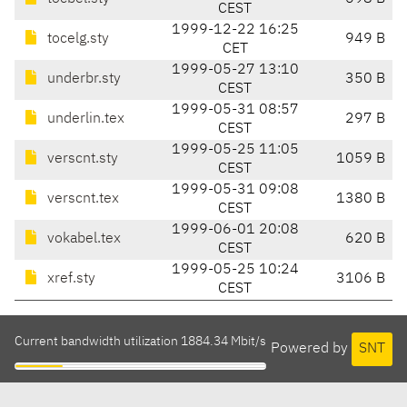
CEST
1999-12-22 16:25
tocelg.sty
949 B
CET
1999-05-27 13:10
underbr.sty
350 B
CEST
1999-05-31 08:57
underlin.tex
297 B
CEST
1999-05-25 11:05
verscnt.sty
1059 B
CEST
1999-05-31 09:08
verscnt.tex
1380 B
CEST
1999-06-01 20:08
vokabel.tex
620 B
CEST
1999-05-25 10:24
xref.sty
3106 B
CEST
Current bandwidth utilization 1884.34 Mbit/s
Powered by
SNT