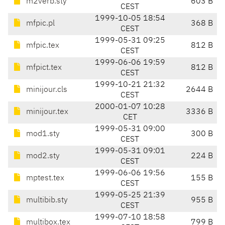
m2verb.sty
603 B
CEST
1999-10-05 18:54
mfpic.pl
368 B
CEST
1999-05-31 09:25
mfpic.tex
812 B
CEST
1999-06-06 19:59
mfpict.tex
812 B
CEST
1999-10-21 21:32
minijour.cls
2644 B
CEST
2000-01-07 10:28
minijour.tex
3336 B
CET
1999-05-31 09:00
mod1.sty
300 B
CEST
1999-05-31 09:01
mod2.sty
224 B
CEST
1999-06-06 19:56
mptest.tex
155 B
CEST
1999-05-25 21:39
multibib.sty
955 B
CEST
1999-07-10 18:58
multibox.tex
799 B