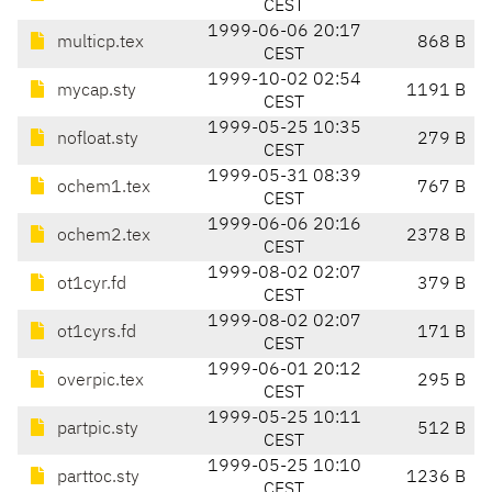
CEST
1999-06-06 20:17
multicp.tex
868 B
CEST
1999-10-02 02:54
mycap.sty
1191 B
CEST
1999-05-25 10:35
nofloat.sty
279 B
CEST
1999-05-31 08:39
ochem1.tex
767 B
CEST
1999-06-06 20:16
ochem2.tex
2378 B
CEST
1999-08-02 02:07
ot1cyr.fd
379 B
CEST
1999-08-02 02:07
ot1cyrs.fd
171 B
CEST
1999-06-01 20:12
overpic.tex
295 B
CEST
1999-05-25 10:11
partpic.sty
512 B
CEST
1999-05-25 10:10
parttoc.sty
1236 B
CEST