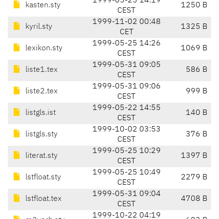
1999-05-25 14:19
kasten.sty
1250 B
CEST
1999-11-02 00:48
kyril.sty
1325 B
CET
1999-05-25 14:26
lexikon.sty
1069 B
CEST
1999-05-31 09:05
liste1.tex
586 B
CEST
1999-05-31 09:06
liste2.tex
999 B
CEST
1999-05-22 14:55
listgls.ist
140 B
CEST
1999-10-02 03:53
listgls.sty
376 B
CEST
1999-05-25 10:29
literat.sty
1397 B
CEST
1999-05-25 10:49
lstfloat.sty
2279 B
CEST
1999-05-31 09:04
lstfloat.tex
4708 B
CEST
1999-10-22 04:19