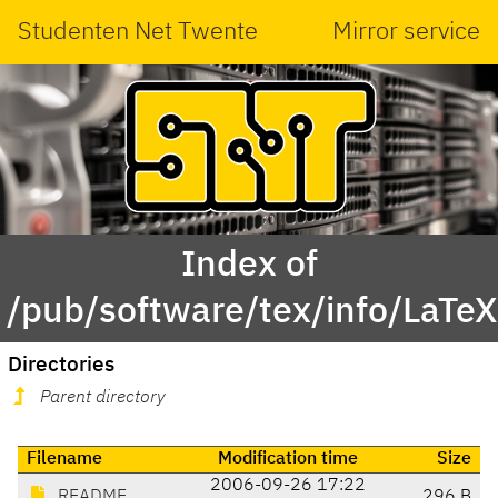
Studenten Net Twente
Mirror service
Index of
/pub/software/tex/info/LaTeX
Directories
Parent directory
Filename
Modification time
Size
2006-09-26 17:22
README
296 B