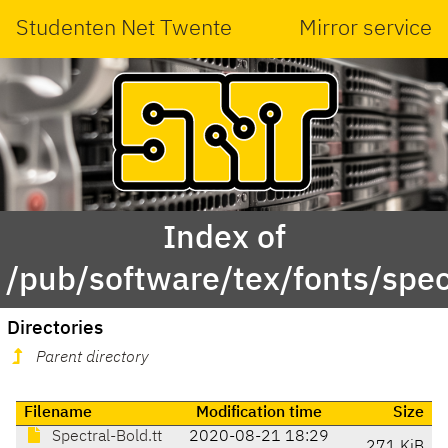
Studenten Net Twente
Mirror service
Index of
/pub/software/tex/fonts/spec
Directories
Parent directory
Filename
Modification time
Size
Spectral-Bold.tt
2020-08-21 18:29
271 KiB