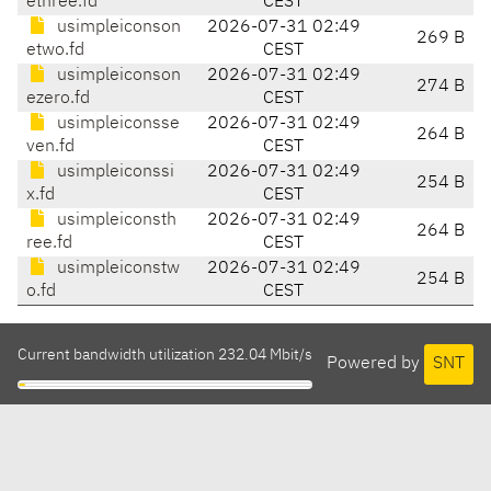
ethree.fd
CEST
usimpleiconson
2026-07-31 02:49
269 B
etwo.fd
CEST
usimpleiconson
2026-07-31 02:49
274 B
ezero.fd
CEST
usimpleiconsse
2026-07-31 02:49
264 B
ven.fd
CEST
usimpleiconssi
2026-07-31 02:49
254 B
x.fd
CEST
usimpleiconsth
2026-07-31 02:49
264 B
ree.fd
CEST
usimpleiconstw
2026-07-31 02:49
254 B
o.fd
CEST
Current bandwidth utilization 232.04 Mbit/s
Powered by
SNT