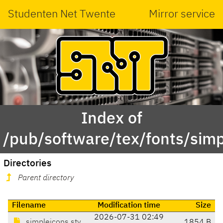
Studenten Net Twente
Mirror service
Index of
/pub/software/tex/fonts/simp
Directories
Parent directory
Filename
Modification time
Size
2026-07-31 02:49
simpleicons.sty
1854 B