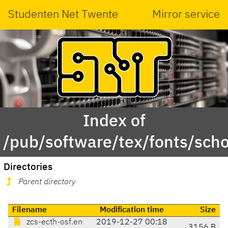
Studenten Net Twente
Mirror service
Index of
/pub/software/tex/fonts/scho
Directories
Parent directory
Filename
Modification time
Size
zcs-ecth-osf.en
2019-12-27 00:18
3156 B