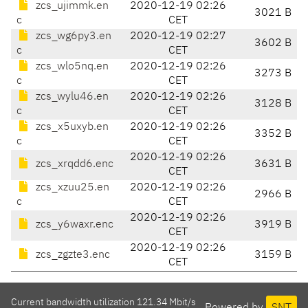
zcs_ujimmk.en
2020-12-19 02:26
3021 B
c
CET
zcs_wg6py3.en
2020-12-19 02:27
3602 B
c
CET
zcs_wlo5nq.en
2020-12-19 02:26
3273 B
c
CET
zcs_wylu46.en
2020-12-19 02:26
3128 B
c
CET
zcs_x5uxyb.en
2020-12-19 02:26
3352 B
c
CET
2020-12-19 02:26
zcs_xrqdd6.enc
3631 B
CET
zcs_xzuu25.en
2020-12-19 02:26
2966 B
c
CET
2020-12-19 02:26
zcs_y6waxr.enc
3919 B
CET
2020-12-19 02:26
zcs_zgzte3.enc
3159 B
CET
Current bandwidth utilization 121.34 Mbit/s
Powered by
SNT