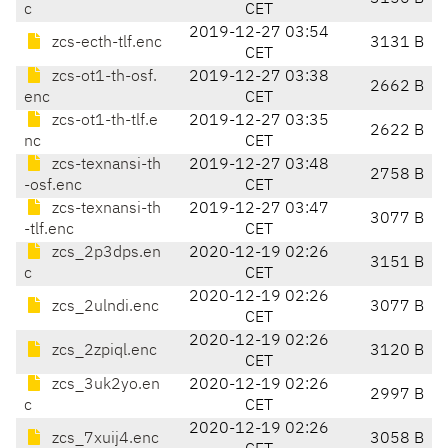
c
CET
2019-12-27 03:54
zcs-ecth-tlf.enc
3131 B
CET
zcs-ot1-th-osf.
2019-12-27 03:38
2662 B
enc
CET
zcs-ot1-th-tlf.e
2019-12-27 03:35
2622 B
nc
CET
zcs-texnansi-th
2019-12-27 03:48
2758 B
-osf.enc
CET
zcs-texnansi-th
2019-12-27 03:47
3077 B
-tlf.enc
CET
zcs_2p3dps.en
2020-12-19 02:26
3151 B
c
CET
2020-12-19 02:26
zcs_2ulndi.enc
3077 B
CET
2020-12-19 02:26
zcs_2zpiql.enc
3120 B
CET
zcs_3uk2yo.en
2020-12-19 02:26
2997 B
c
CET
2020-12-19 02:26
zcs_7xuij4.enc
3058 B