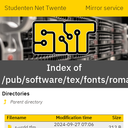
Studenten Net Twente
Mirror service
Index of
/pub/software/tex/fonts/rom
Directories
Parent directory
Filename
Modification time
Size
2024-09-27 07:06
s-yrdd.tfm
212 B