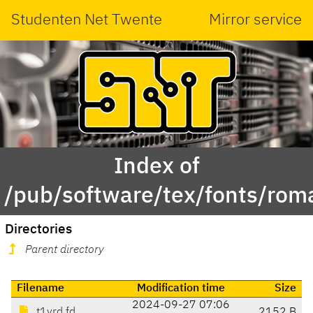
Studenten Net Twente
Mirror service
Index of
/pub/software/tex/fonts/rom
Directories
Parent directory
Filename
Modification time
Size
2024-09-27 07:06
t1yrd.fd
2152 B