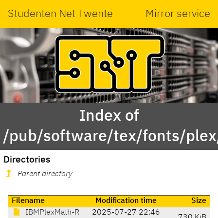
Studenten Net Twente
Mirror service
Index of
/pub/software/tex/fonts/ple
Directories
Parent directory
Filename
Modification time
Size
IBMPlexMath-R
2025-07-27 22:46
730 KiB