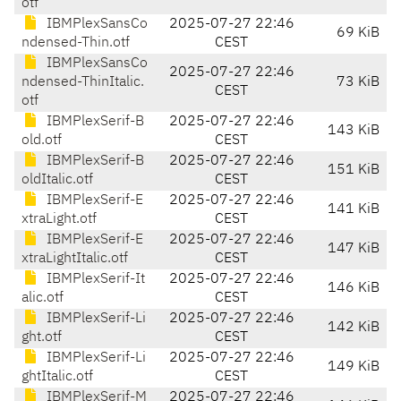
otf
IBMPlexSansCo
2025-07-27 22:46
69 KiB
ndensed-Thin.otf
CEST
IBMPlexSansCo
2025-07-27 22:46
ndensed-ThinItalic.
73 KiB
CEST
otf
IBMPlexSerif-B
2025-07-27 22:46
143 KiB
old.otf
CEST
IBMPlexSerif-B
2025-07-27 22:46
151 KiB
oldItalic.otf
CEST
IBMPlexSerif-E
2025-07-27 22:46
141 KiB
xtraLight.otf
CEST
IBMPlexSerif-E
2025-07-27 22:46
147 KiB
xtraLightItalic.otf
CEST
IBMPlexSerif-It
2025-07-27 22:46
146 KiB
alic.otf
CEST
IBMPlexSerif-Li
2025-07-27 22:46
142 KiB
ght.otf
CEST
IBMPlexSerif-Li
2025-07-27 22:46
149 KiB
ghtItalic.otf
CEST
IBMPlexSerif-M
2025-07-27 22:46