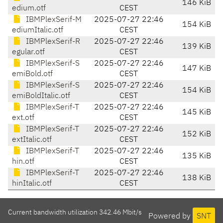
146 KiB
edium.otf
CEST
IBMPlexSerif-M
2025-07-27 22:46
154 KiB
ediumItalic.otf
CEST
IBMPlexSerif-R
2025-07-27 22:46
139 KiB
egular.otf
CEST
IBMPlexSerif-S
2025-07-27 22:46
147 KiB
emiBold.otf
CEST
IBMPlexSerif-S
2025-07-27 22:46
154 KiB
emiBoldItalic.otf
CEST
IBMPlexSerif-T
2025-07-27 22:46
145 KiB
ext.otf
CEST
IBMPlexSerif-T
2025-07-27 22:46
152 KiB
extItalic.otf
CEST
IBMPlexSerif-T
2025-07-27 22:46
135 KiB
hin.otf
CEST
IBMPlexSerif-T
2025-07-27 22:46
138 KiB
hinItalic.otf
CEST
Current bandwidth utilization 342.46 Mbit/s
Powered by
SNT