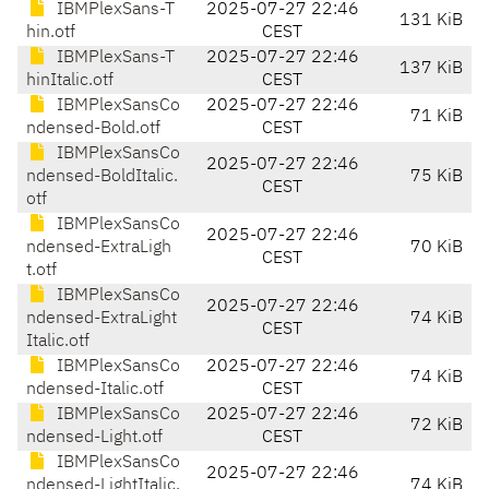
IBMPlexSans-T
2025-07-27 22:46
131 KiB
hin.otf
CEST
IBMPlexSans-T
2025-07-27 22:46
137 KiB
hinItalic.otf
CEST
IBMPlexSansCo
2025-07-27 22:46
71 KiB
ndensed-Bold.otf
CEST
IBMPlexSansCo
2025-07-27 22:46
ndensed-BoldItalic.
75 KiB
CEST
otf
IBMPlexSansCo
2025-07-27 22:46
ndensed-ExtraLigh
70 KiB
CEST
t.otf
IBMPlexSansCo
2025-07-27 22:46
ndensed-ExtraLight
74 KiB
CEST
Italic.otf
IBMPlexSansCo
2025-07-27 22:46
74 KiB
ndensed-Italic.otf
CEST
IBMPlexSansCo
2025-07-27 22:46
72 KiB
ndensed-Light.otf
CEST
IBMPlexSansCo
2025-07-27 22:46
ndensed-LightItalic.
74 KiB