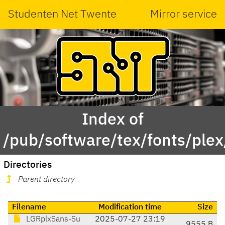
Studenten Net Twente
Mirror service
Index of
/pub/software/tex/fonts/plex
Directories
Parent directory
Filename
Modification time
Size
LGRplxSans-Su
2025-07-27 23:19
9555 B