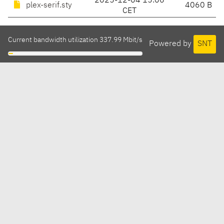
2025-12-04 15:06
plex-serif.sty
4060 B
CET
Current bandwidth utilization 337.99 Mbit/s
Powered by
SNT