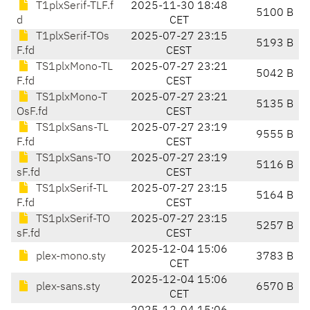
T1plxSerif-TLF.f
2025-11-30 18:48
5100 B
d
CET
T1plxSerif-TOs
2025-07-27 23:15
5193 B
F.fd
CEST
TS1plxMono-TL
2025-07-27 23:21
5042 B
F.fd
CEST
TS1plxMono-T
2025-07-27 23:21
5135 B
OsF.fd
CEST
TS1plxSans-TL
2025-07-27 23:19
9555 B
F.fd
CEST
TS1plxSans-TO
2025-07-27 23:19
5116 B
sF.fd
CEST
TS1plxSerif-TL
2025-07-27 23:15
5164 B
F.fd
CEST
TS1plxSerif-TO
2025-07-27 23:15
5257 B
sF.fd
CEST
2025-12-04 15:06
plex-mono.sty
3783 B
CET
2025-12-04 15:06
plex-sans.sty
6570 B
CET