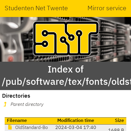
Studenten Net Twente
Mirror service
Index of
/pub/software/tex/fonts/olds
Directories
Parent directory
Filename
Modification time
Size
OldStandard-Bo
2024-03-04 17:40
1688 B