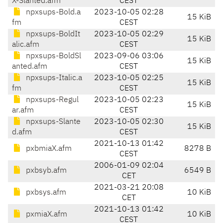
X-Slanted.afm
CEST
npxsups-Bold.a
2023-10-05 02:28
15 KiB
fm
CEST
npxsups-BoldIt
2023-10-05 02:29
15 KiB
alic.afm
CEST
npxsups-BoldSl
2023-09-06 03:06
15 KiB
anted.afm
CEST
npxsups-Italic.a
2023-10-05 02:25
15 KiB
fm
CEST
npxsups-Regul
2023-10-05 02:23
15 KiB
ar.afm
CEST
npxsups-Slante
2023-10-05 02:30
15 KiB
d.afm
CEST
2021-10-13 01:42
pxbmiaX.afm
8278 B
CEST
2006-01-09 02:04
pxbsyb.afm
6549 B
CET
2021-03-21 20:08
pxbsys.afm
10 KiB
CET
2021-10-13 01:42
pxmiaX.afm
10 KiB
CEST