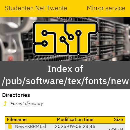
Studenten Net Twente
Mirror service
Index of
/pub/software/tex/fonts/ne
Directories
Parent directory
Filename
Modification time
Size
NewPXBBMI.af
2025-09-08 23:45
5395 B