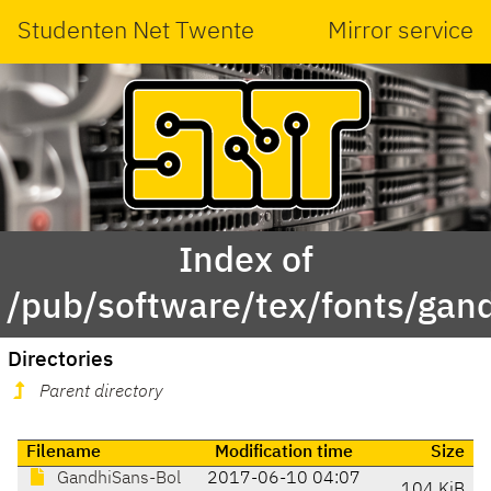
Studenten Net Twente
Mirror service
Index of
/pub/software/tex/fonts/gan
Directories
Parent directory
Filename
Modification time
Size
GandhiSans-Bol
2017-06-10 04:07
104 KiB