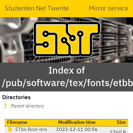
Studenten Net Twente
Mirror service
Index of
/pub/software/tex/fonts/etbb
Directories
Parent directory
Filename
Modification time
Size
ETbb-Bold-dno
2023-12-11 00:56
1760 B