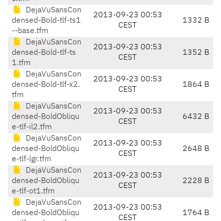
DejaVuSansCon
2013-09-23 00:53
densed-Bold-tlf-ts1
1332 B
CEST
--base.tfm
DejaVuSansCon
2013-09-23 00:53
densed-Bold-tlf-ts
1352 B
CEST
1.tfm
DejaVuSansCon
2013-09-23 00:53
densed-Bold-tlf-x2.
1864 B
CEST
tfm
DejaVuSansCon
2013-09-23 00:53
densed-BoldObliqu
6432 B
CEST
e-tlf-il2.tfm
DejaVuSansCon
2013-09-23 00:53
densed-BoldObliqu
2648 B
CEST
e-tlf-lgr.tfm
DejaVuSansCon
2013-09-23 00:53
densed-BoldObliqu
2228 B
CEST
e-tlf-ot1.tfm
DejaVuSansCon
2013-09-23 00:53
densed-BoldObliqu
1764 B
CEST