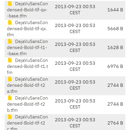
DejaVuSansCon
2013-09-23 00:53
densed-Bold-tlf-qx-
1644 B
CEST
-base.tfm
DejaVuSansCon
2013-09-23 00:53
densed-Bold-tlf-qx.
5668 B
CEST
tfm
DejaVuSansCon
2013-09-23 00:53
densed-Bold-tlf-t1-
1628 B
CEST
-base.tfm
DejaVuSansCon
2013-09-23 00:53
densed-Bold-tlf-t1.t
6976 B
CEST
fm
DejaVuSansCon
2013-09-23 00:53
densed-Bold-tlf-t2
2744 B
CEST
a.tfm
DejaVuSansCon
2013-09-23 00:53
densed-Bold-tlf-t2
2744 B
CEST
b.tfm
DejaVuSansCon
2013-09-23 00:53
densed-Bold-tlf-t2
2764 B
CEST
c.tfm