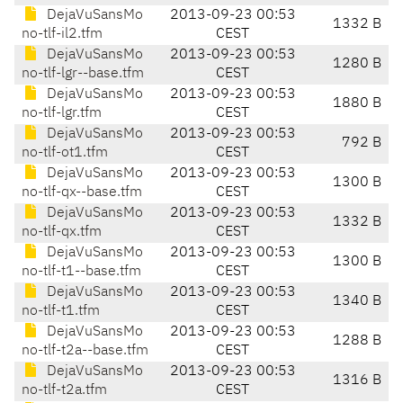
DejaVuSansMo
2013-09-23 00:53
1332 B
no-tlf-il2.tfm
CEST
DejaVuSansMo
2013-09-23 00:53
1280 B
no-tlf-lgr--base.tfm
CEST
DejaVuSansMo
2013-09-23 00:53
1880 B
no-tlf-lgr.tfm
CEST
DejaVuSansMo
2013-09-23 00:53
792 B
no-tlf-ot1.tfm
CEST
DejaVuSansMo
2013-09-23 00:53
1300 B
no-tlf-qx--base.tfm
CEST
DejaVuSansMo
2013-09-23 00:53
1332 B
no-tlf-qx.tfm
CEST
DejaVuSansMo
2013-09-23 00:53
1300 B
no-tlf-t1--base.tfm
CEST
DejaVuSansMo
2013-09-23 00:53
1340 B
no-tlf-t1.tfm
CEST
DejaVuSansMo
2013-09-23 00:53
1288 B
no-tlf-t2a--base.tfm
CEST
DejaVuSansMo
2013-09-23 00:53
1316 B
no-tlf-t2a.tfm
CEST