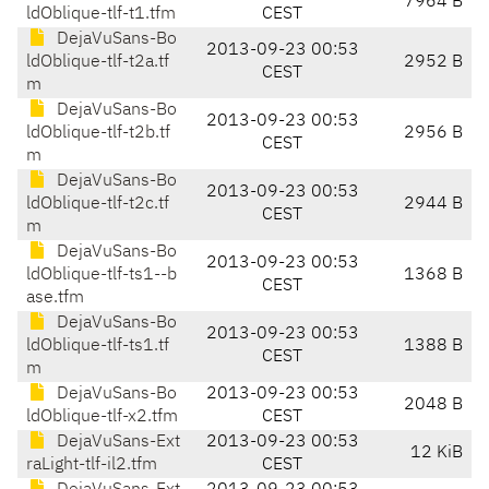
7964 B
ldOblique-tlf-t1.tfm
CEST
DejaVuSans-Bo
2013-09-23 00:53
ldOblique-tlf-t2a.tf
2952 B
CEST
m
DejaVuSans-Bo
2013-09-23 00:53
ldOblique-tlf-t2b.tf
2956 B
CEST
m
DejaVuSans-Bo
2013-09-23 00:53
ldOblique-tlf-t2c.tf
2944 B
CEST
m
DejaVuSans-Bo
2013-09-23 00:53
ldOblique-tlf-ts1--b
1368 B
CEST
ase.tfm
DejaVuSans-Bo
2013-09-23 00:53
ldOblique-tlf-ts1.tf
1388 B
CEST
m
DejaVuSans-Bo
2013-09-23 00:53
2048 B
ldOblique-tlf-x2.tfm
CEST
DejaVuSans-Ext
2013-09-23 00:53
12 KiB
raLight-tlf-il2.tfm
CEST