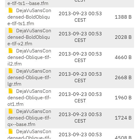
CEST
e-tlf-ts1--base.tfm
DejaVuSansCon
2013-09-23 00:53
densed-BoldObliqu
1388 B
CEST
e-tlf-ts1.tfm
DejaVuSansCon
2013-09-23 00:53
densed-BoldObliqu
2028 B
CEST
e-tlf-x2.tfm
DejaVuSansCon
2013-09-23 00:53
densed-Oblique-tlf-
4660 B
CEST
il2.tfm
DejaVuSansCon
2013-09-23 00:53
densed-Oblique-tlf-
2668 B
CEST
lgr.tfm
DejaVuSansCon
2013-09-23 00:53
densed-Oblique-tlf-
1960 B
CEST
ot1.tfm
DejaVuSansCon
2013-09-23 00:53
densed-Oblique-tlf-
1724 B
CEST
qx--base.tfm
DejaVuSansCon
2013-09-23 00:53
densed-Oblique-tlf-
4508 B