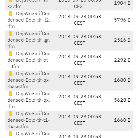
DejaVuSerif-tlf-
2013-09-23 00:53
1904 B
x2.tfm
CEST
DejaVuSerifCon
2013-09-23 00:53
densed-Bold-tlf-il2.
5796 B
CEST
tfm
DejaVuSerifCon
2013-09-23 00:53
densed-Bold-tlf-lgr.
2516 B
CEST
tfm
DejaVuSerifCon
2013-09-23 00:53
densed-Bold-tlf-ot
2292 B
CEST
1.tfm
DejaVuSerifCon
2013-09-23 00:53
densed-Bold-tlf-qx-
1680 B
CEST
-base.tfm
DejaVuSerifCon
2013-09-23 00:53
densed-Bold-tlf-qx.
5628 B
CEST
tfm
DejaVuSerifCon
2013-09-23 00:53
densed-Bold-tlf-t1-
1660 B
CEST
-base.tfm
DejaVuSerifCon
2013-09-23 00:53