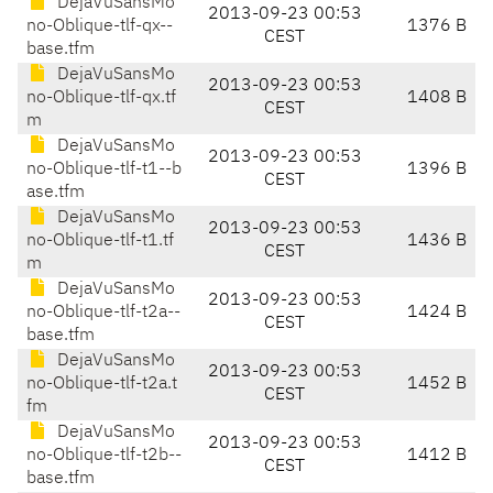
DejaVuSansMo
2013-09-23 00:53
no-Oblique-tlf-qx--
1376 B
CEST
base.tfm
DejaVuSansMo
2013-09-23 00:53
no-Oblique-tlf-qx.tf
1408 B
CEST
m
DejaVuSansMo
2013-09-23 00:53
no-Oblique-tlf-t1--b
1396 B
CEST
ase.tfm
DejaVuSansMo
2013-09-23 00:53
no-Oblique-tlf-t1.tf
1436 B
CEST
m
DejaVuSansMo
2013-09-23 00:53
no-Oblique-tlf-t2a--
1424 B
CEST
base.tfm
DejaVuSansMo
2013-09-23 00:53
no-Oblique-tlf-t2a.t
1452 B
CEST
fm
DejaVuSansMo
2013-09-23 00:53
no-Oblique-tlf-t2b--
1412 B
CEST
base.tfm