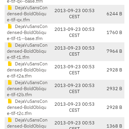
e-tlf-qx--base.tfm
DejaVuSansCon
2013-09-23 00:53
densed-BoldObliqu
6244 B
CEST
e-tlf-qx.tfm
DejaVuSansCon
2013-09-23 00:53
densed-BoldObliqu
1760 B
CEST
e-tlf-t1--base.tfm
DejaVuSansCon
2013-09-23 00:53
densed-BoldObliqu
7964 B
CEST
e-tlf-t1.tfm
DejaVuSansCon
2013-09-23 00:53
densed-BoldObliqu
2928 B
CEST
e-tlf-t2a.tfm
DejaVuSansCon
2013-09-23 00:53
densed-BoldObliqu
2932 B
CEST
e-tlf-t2b.tfm
DejaVuSansCon
2013-09-23 00:53
densed-BoldObliqu
2928 B
CEST
e-tlf-t2c.tfm
DejaVuSansCon
2013-09-23 00:53
densed-BoldObliqu
1368 B