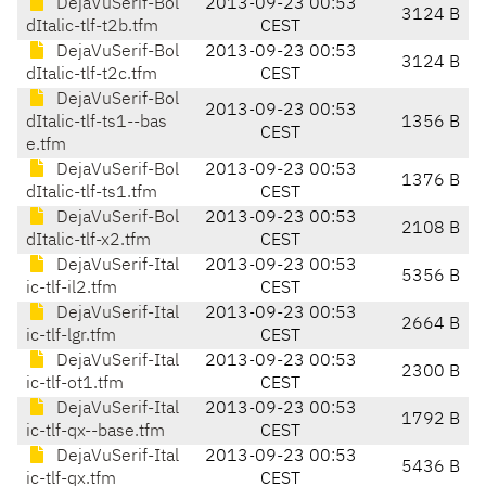
DejaVuSerif-Bol
2013-09-23 00:53
3124 B
dItalic-tlf-t2b.tfm
CEST
DejaVuSerif-Bol
2013-09-23 00:53
3124 B
dItalic-tlf-t2c.tfm
CEST
DejaVuSerif-Bol
2013-09-23 00:53
dItalic-tlf-ts1--bas
1356 B
CEST
e.tfm
DejaVuSerif-Bol
2013-09-23 00:53
1376 B
dItalic-tlf-ts1.tfm
CEST
DejaVuSerif-Bol
2013-09-23 00:53
2108 B
dItalic-tlf-x2.tfm
CEST
DejaVuSerif-Ital
2013-09-23 00:53
5356 B
ic-tlf-il2.tfm
CEST
DejaVuSerif-Ital
2013-09-23 00:53
2664 B
ic-tlf-lgr.tfm
CEST
DejaVuSerif-Ital
2013-09-23 00:53
2300 B
ic-tlf-ot1.tfm
CEST
DejaVuSerif-Ital
2013-09-23 00:53
1792 B
ic-tlf-qx--base.tfm
CEST
DejaVuSerif-Ital
2013-09-23 00:53
5436 B
ic-tlf-qx.tfm
CEST