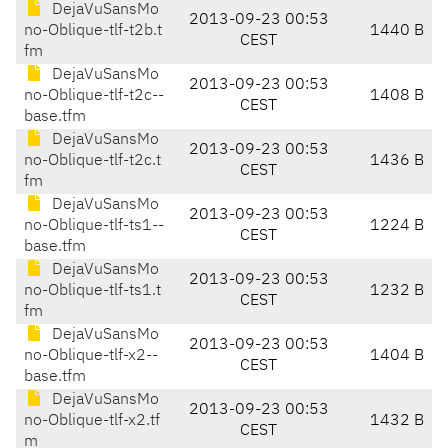
DejaVuSansMo
2013-09-23 00:53
no-Oblique-tlf-t2b.t
1440 B
CEST
fm
DejaVuSansMo
2013-09-23 00:53
no-Oblique-tlf-t2c--
1408 B
CEST
base.tfm
DejaVuSansMo
2013-09-23 00:53
no-Oblique-tlf-t2c.t
1436 B
CEST
fm
DejaVuSansMo
2013-09-23 00:53
no-Oblique-tlf-ts1--
1224 B
CEST
base.tfm
DejaVuSansMo
2013-09-23 00:53
no-Oblique-tlf-ts1.t
1232 B
CEST
fm
DejaVuSansMo
2013-09-23 00:53
no-Oblique-tlf-x2--
1404 B
CEST
base.tfm
DejaVuSansMo
2013-09-23 00:53
no-Oblique-tlf-x2.tf
1432 B
CEST
m