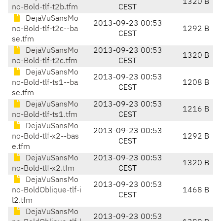
1320 B
no-Bold-tlf-t2b.tfm
CEST
DejaVuSansMo
2013-09-23 00:53
no-Bold-tlf-t2c--ba
1292 B
CEST
se.tfm
DejaVuSansMo
2013-09-23 00:53
1320 B
no-Bold-tlf-t2c.tfm
CEST
DejaVuSansMo
2013-09-23 00:53
no-Bold-tlf-ts1--ba
1208 B
CEST
se.tfm
DejaVuSansMo
2013-09-23 00:53
1216 B
no-Bold-tlf-ts1.tfm
CEST
DejaVuSansMo
2013-09-23 00:53
no-Bold-tlf-x2--bas
1292 B
CEST
e.tfm
DejaVuSansMo
2013-09-23 00:53
1320 B
no-Bold-tlf-x2.tfm
CEST
DejaVuSansMo
2013-09-23 00:53
no-BoldOblique-tlf-i
1468 B
CEST
l2.tfm
DejaVuSansMo
2013-09-23 00:53