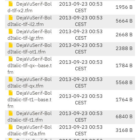
DejaVuSerif-Bol
2013-09-23 00:53
1956 B
d-tlf-x2.tfm
CEST
DejaVuSerif-Bol
2013-09-23 00:53
5664 B
dItalic-tlf-il2.tfm
CEST
DejaVuSerif-Bol
2013-09-23 00:53
2668 B
dItalic-tlf-lgr.tfm
CEST
DejaVuSerif-Bol
2013-09-23 00:53
2388 B
dItalic-tlf-ot1.tfm
CEST
DejaVuSerif-Bol
2013-09-23 00:53
dItalic-tlf-qx--base.t
1784 B
CEST
fm
DejaVuSerif-Bol
2013-09-23 00:53
5568 B
dItalic-tlf-qx.tfm
CEST
DejaVuSerif-Bol
2013-09-23 00:53
dItalic-tlf-t1--base.t
1764 B
CEST
fm
DejaVuSerif-Bol
2013-09-23 00:53
6840 B
dItalic-tlf-t1.tfm
CEST
DejaVuSerif-Bol
2013-09-23 00:53
3168 B
dItalic-tlf-t2a.tfm
CEST