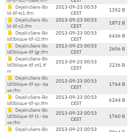
ld-tlf-ts1--base.tfm
CEST
DejaVuSans-Bo
2013-09-23 00:53
1352 B
ld-tlf-ts1.tfm
CEST
DejaVuSans-Bo
2013-09-23 00:53
1872 B
ld-tlf-x2.tfm
CEST
DejaVuSans-Bo
2013-09-23 00:53
6436 B
ldOblique-tlf-il2.tfm
CEST
DejaVuSans-Bo
2013-09-23 00:53
2656 B
ldOblique-tlf-lgr.tfm
CEST
DejaVuSans-Bo
2013-09-23 00:53
ldOblique-tlf-ot1.tf
2236 B
CEST
m
DejaVuSans-Bo
2013-09-23 00:53
ldOblique-tlf-qx--ba
1764 B
CEST
se.tfm
DejaVuSans-Bo
2013-09-23 00:53
6244 B
ldOblique-tlf-qx.tfm
CEST
DejaVuSans-Bo
2013-09-23 00:53
ldOblique-tlf-t1--ba
1760 B
CEST
se.tfm
DejaVuSans-Bo
2013-09-23 00:53