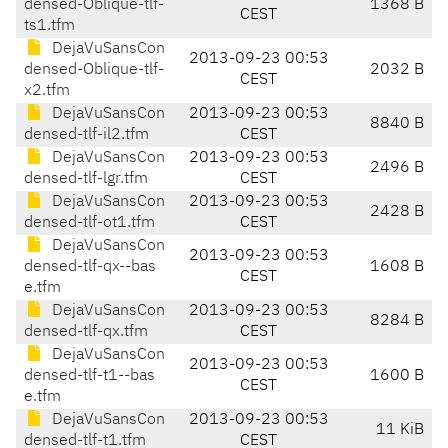
densed-Oblique-tlf-
1368 B
CEST
ts1.tfm
DejaVuSansCon
2013-09-23 00:53
densed-Oblique-tlf-
2032 B
CEST
x2.tfm
DejaVuSansCon
2013-09-23 00:53
8840 B
densed-tlf-il2.tfm
CEST
DejaVuSansCon
2013-09-23 00:53
2496 B
densed-tlf-lgr.tfm
CEST
DejaVuSansCon
2013-09-23 00:53
2428 B
densed-tlf-ot1.tfm
CEST
DejaVuSansCon
2013-09-23 00:53
densed-tlf-qx--bas
1608 B
CEST
e.tfm
DejaVuSansCon
2013-09-23 00:53
8284 B
densed-tlf-qx.tfm
CEST
DejaVuSansCon
2013-09-23 00:53
densed-tlf-t1--bas
1600 B
CEST
e.tfm
DejaVuSansCon
2013-09-23 00:53
11 KiB
densed-tlf-t1.tfm
CEST