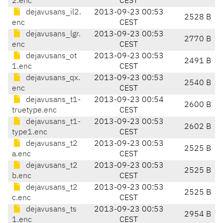
2.enc
CEST
dejavusans_il2.
2013-09-23 00:53
2528 B
enc
CEST
dejavusans_lgr.
2013-09-23 00:53
2770 B
enc
CEST
dejavusans_ot
2013-09-23 00:53
2491 B
1.enc
CEST
dejavusans_qx.
2013-09-23 00:53
2540 B
enc
CEST
dejavusans_t1-
2013-09-23 00:54
2600 B
truetype.enc
CEST
dejavusans_t1-
2013-09-23 00:53
2602 B
type1.enc
CEST
dejavusans_t2
2013-09-23 00:53
2525 B
a.enc
CEST
dejavusans_t2
2013-09-23 00:53
2525 B
b.enc
CEST
dejavusans_t2
2013-09-23 00:53
2525 B
c.enc
CEST
dejavusans_ts
2013-09-23 00:53
2954 B
1.enc
CEST