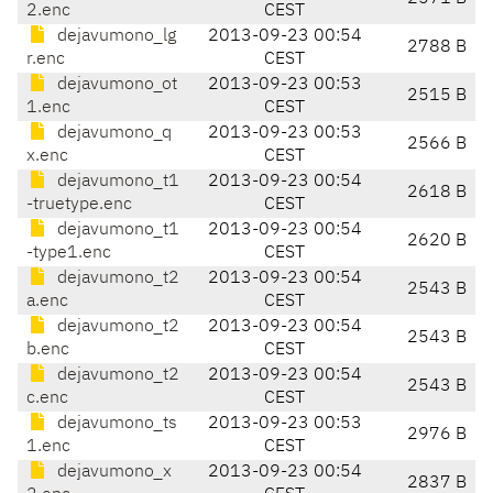
2.enc
CEST
dejavumono_lg
2013-09-23 00:54
2788 B
r.enc
CEST
dejavumono_ot
2013-09-23 00:53
2515 B
1.enc
CEST
dejavumono_q
2013-09-23 00:53
2566 B
x.enc
CEST
dejavumono_t1
2013-09-23 00:54
2618 B
-truetype.enc
CEST
dejavumono_t1
2013-09-23 00:54
2620 B
-type1.enc
CEST
dejavumono_t2
2013-09-23 00:54
2543 B
a.enc
CEST
dejavumono_t2
2013-09-23 00:54
2543 B
b.enc
CEST
dejavumono_t2
2013-09-23 00:54
2543 B
c.enc
CEST
dejavumono_ts
2013-09-23 00:53
2976 B
1.enc
CEST
dejavumono_x
2013-09-23 00:54
2837 B