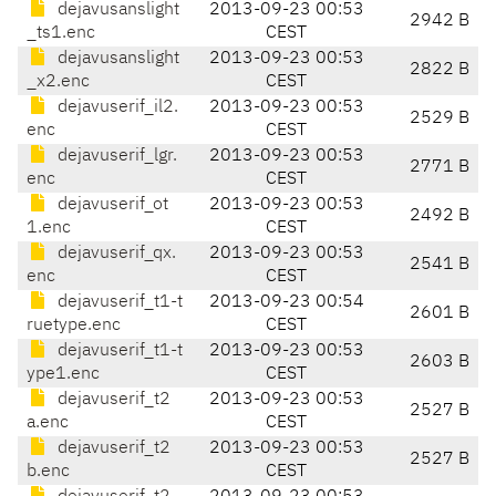
dejavusanslight
2013-09-23 00:53
2942 B
_ts1.enc
CEST
dejavusanslight
2013-09-23 00:53
2822 B
_x2.enc
CEST
dejavuserif_il2.
2013-09-23 00:53
2529 B
enc
CEST
dejavuserif_lgr.
2013-09-23 00:53
2771 B
enc
CEST
dejavuserif_ot
2013-09-23 00:53
2492 B
1.enc
CEST
dejavuserif_qx.
2013-09-23 00:53
2541 B
enc
CEST
dejavuserif_t1-t
2013-09-23 00:54
2601 B
ruetype.enc
CEST
dejavuserif_t1-t
2013-09-23 00:53
2603 B
ype1.enc
CEST
dejavuserif_t2
2013-09-23 00:53
2527 B
a.enc
CEST
dejavuserif_t2
2013-09-23 00:53
2527 B
b.enc
CEST