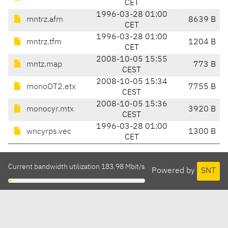
CET
1996-03-28 01:00
mntrz.afm
8639 B
CET
1996-03-28 01:00
mntrz.tfm
1204 B
CET
2008-10-05 15:55
mntz.map
773 B
CEST
2008-10-05 15:34
monoOT2.etx
7755 B
CEST
2008-10-05 15:36
monocyr.mtx
3920 B
CEST
1996-03-28 01:00
wncyrps.vec
1300 B
CET
Current bandwidth utilization 183.98 Mbit/s
Powered by
SNT