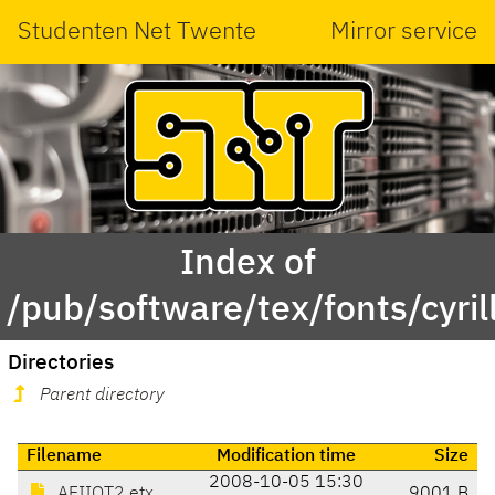
Studenten Net Twente
Mirror service
Index of
/pub/software/tex/fonts/cyrill
Directories
Parent directory
Filename
Modification time
Size
2008-10-05 15:30
AFIIOT2.etx
9001 B