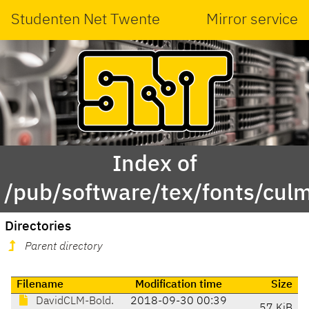
Studenten Net Twente
Mirror service
Index of
/pub/software/tex/fonts/cul
Directories
Parent directory
Filename
Modification time
Size
DavidCLM-Bold.
2018-09-30 00:39
57 KiB