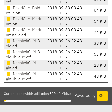
otf
CEST
DavidCLM-Bold
2018-09-30 00:40
64 KiB
Italic.otf
CEST
DavidCLM-Medi
2018-09-30 00:40
54 KiB
um.otf
CEST
DavidCLM-Medi
2018-09-30 00:40
74 KiB
umItalic.otf
CEST
NachlieliCLM-B
2018-09-26 22:43
38 KiB
old.otf
CEST
NachlieliCLM-B
2018-09-26 22:43
53 KiB
oldOblique.otf
CEST
NachlieliCLM-Li
2018-09-26 22:43
28 KiB
ght.otf
CEST
NachlieliCLM-Li
2018-09-26 22:43
48 KiB
ghtOblique.otf
CEST
Current bandwidth utilization 329.41 Mbit/s
Powered by
SNT