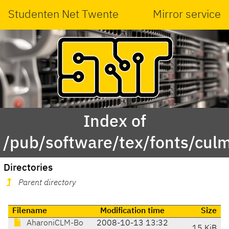
Studenten Net Twente
Mirror service
Index of
/pub/software/tex/fonts/cul
Directories
Parent directory
Filename
Modification time
Size
AharoniCLM-Bo
2008-10-13 13:32
15 KiB