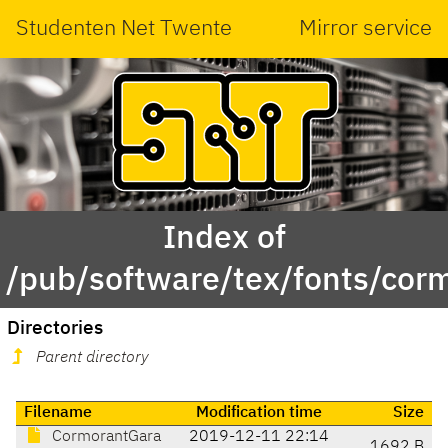
Studenten Net Twente
Mirror service
Index of
/pub/software/tex/fonts/cor
Directories
Parent directory
Filename
Modification time
Size
CormorantGara
2019-12-11 22:14
1692 B