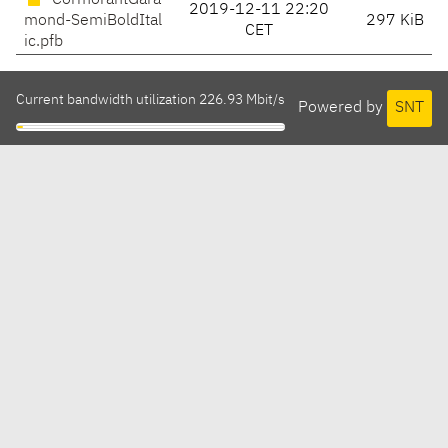
CormorantGara
2019-12-11 22:20
mond-SemiBoldItal
297 KiB
CET
ic.pfb
Current bandwidth utilization 226.93 Mbit/s
Powered by
SNT