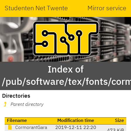
Studenten Net Twente
Mirror service
Index of
/pub/software/tex/fonts/co
Directories
Parent directory
Filename
Modification time
Size
CormorantGara
2019-12-11 22:20
473 KiB