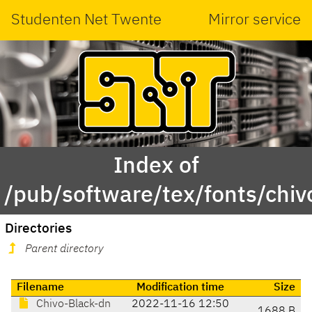
Studenten Net Twente
Mirror service
Index of
/pub/software/tex/fonts/chiv
Directories
Parent directory
Filename
Modification time
Size
Chivo-Black-dn
2022-11-16 12:50
1688 B