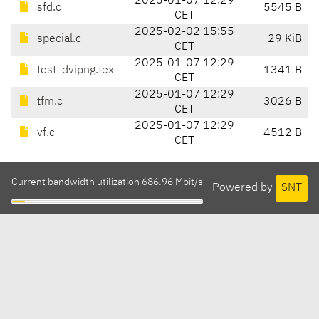
2025-01-07 12:29
sfd.c
5545 B
CET
2025-02-02 15:55
special.c
29 KiB
CET
2025-01-07 12:29
test_dvipng.tex
1341 B
CET
2025-01-07 12:29
tfm.c
3026 B
CET
2025-01-07 12:29
vf.c
4512 B
CET
Current bandwidth utilization 686.96 Mbit/s
Powered by
SNT