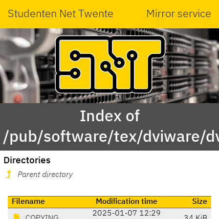
Studenten Net Twente
Mirror service
Index of
/pub/software/tex/dviware/d
Directories
Parent directory
Filename
Modification time
Size
2025-01-07 12:29
COPYING
34 KiB