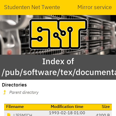
Studenten Net Twente
Mirror service
Index of
/pub/software/tex/document
Directories
Parent directory
Filename
Modification time
Size
1993-02-18 01:00
LIESMICH
4200 B