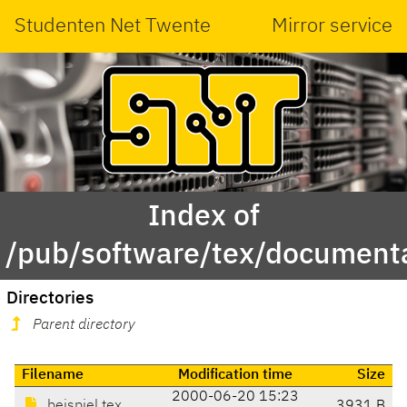
Studenten Net Twente
Mirror service
Index of
/pub/software/tex/document
Directories
Parent directory
Filename
Modification time
Size
2000-06-20 15:23
beispiel.tex
3931 B