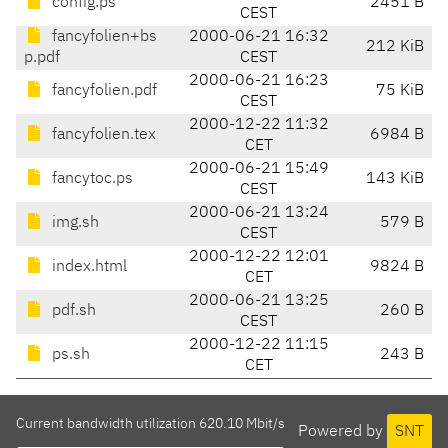
config.ps
2451 B
CEST
fancyfolien+bs
2000-06-21 16:32
212 KiB
p.pdf
CEST
2000-06-21 16:23
fancyfolien.pdf
75 KiB
CEST
2000-12-22 11:32
fancyfolien.tex
6984 B
CET
2000-06-21 15:49
fancytoc.ps
143 KiB
CEST
2000-06-21 13:24
img.sh
579 B
CEST
2000-12-22 12:01
index.html
9824 B
CET
2000-06-21 13:25
pdf.sh
260 B
CEST
2000-12-22 11:15
ps.sh
243 B
CET
Current bandwidth utilization 620.10 Mbit/s
Powered by
SNT