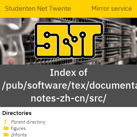
Studenten Net Twente
Mirror service
Index of
/pub/software/tex/documenta
notes-zh-cn/src/
Directories
Parent directory
figures
zhfonts