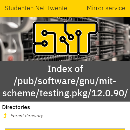
Studenten Net Twente
Mirror service
Index of
/pub/software/gnu/mit-
scheme/testing.pkg/12.0.90/
Directories
Parent directory