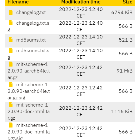
Filename
Modification time
Size
2022-12-23 12:40
changelog.txt
6794 KiB
CET
changelog.txt.si
2022-12-23 12:40
566 B
g
CET
2022-12-23 14:10
md5sums.txt
521 B
CET
md5sums.txt.si
2022-12-23 14:10
566 B
g
CET
mit-scheme-1
2022-12-23 12:42
2.0.90-aarch64le.t
91 MiB
CET
ar.gz
mit-scheme-1
2022-12-23 12:42
2.0.90-aarch64le.t
566 B
CET
ar.gz.sig
mit-scheme-1
2022-12-23 12:42
2.0.90-doc-html.ta
1115 KiB
CET
r.gz
mit-scheme-1
2022-12-23 12:42
2.0.90-doc-html.ta
566 B
CET
r.gz.sig