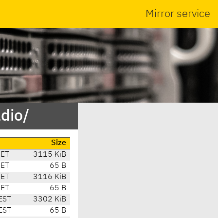
Mirror service
dio/
Size
CET
3115 KiB
CET
65 B
CET
3116 KiB
CET
65 B
EST
3302 KiB
EST
65 B