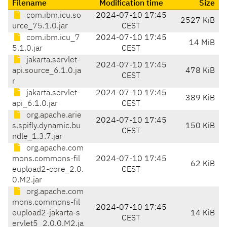
Filename
Modification time
Size
com.ibm.icu.so
2024-07-10 17:45
2527 KiB
urce_75.1.0.jar
CEST
com.ibm.icu_7
2024-07-10 17:45
14 MiB
5.1.0.jar
CEST
jakarta.servlet-
2024-07-10 17:45
api.source_6.1.0.ja
478 KiB
CEST
r
jakarta.servlet-
2024-07-10 17:45
389 KiB
api_6.1.0.jar
CEST
org.apache.arie
2024-07-10 17:45
s.spifly.dynamic.bu
150 KiB
CEST
ndle_1.3.7.jar
org.apache.com
mons.commons-fil
2024-07-10 17:45
62 KiB
eupload2-core_2.0.
CEST
0.M2.jar
org.apache.com
mons.commons-fil
2024-07-10 17:45
eupload2-jakarta-s
14 KiB
CEST
ervlet5_2.0.0.M2.ja