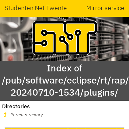
Studenten Net Twente
Mirror service
Index of
/pub/software/eclipse/rt/rap
20240710-1534/plugins/
Directories
Parent directory