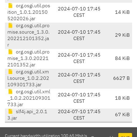
org.osgi.util.pos
2024-07-10 17:45
ition_1.0.1.20150
14 KiB
CEST
5202026.jar
org.osgi.util.pro
mise.source_1.3.0.
2024-07-10 17:45
29 KiB
202212101352.ja
CEST
r
org.osgi.util.pro
2024-07-10 17:45
mise_1.3.0.20221
84 KiB
CEST
2101352.jar
org.osgi.util.xm
2024-07-10 17:45
l.source_1.0.2.202
6627 B
CEST
109301733.jar
org.osgi.util.xml
2024-07-10 17:45
_1.0.2.202109301
18 KiB
CEST
733.jar
slf4j.api_2.0.1
2024-07-10 17:45
67 KiB
3.jar
CEST
Current bandwidth utilization 100.65 Mbit/s