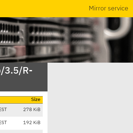
Mirror service
p/3.5/R-
Size
EST
278 KiB
EST
192 KiB