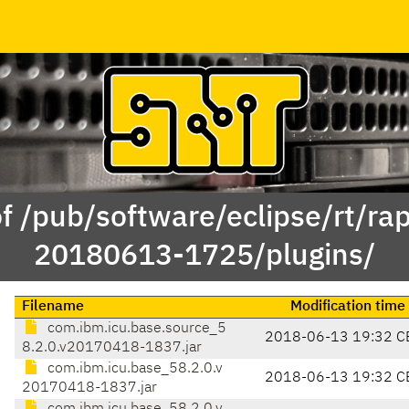
f /pub/software/eclipse/rt/ra
20180613-1725/plugins/
Filename
Modification time
com.ibm.icu.base.source_5
2018-06-13 19:32 C
8.2.0.v20170418-1837.jar
com.ibm.icu.base_58.2.0.v
2018-06-13 19:32 C
20170418-1837.jar