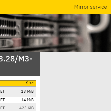
Mirror service
/3.28/M3-
Size
CET
13 MiB
CET
14 MiB
CET
423 KiB