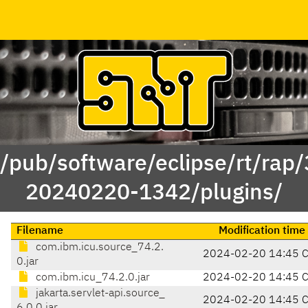
 /pub/software/eclipse/rt/rap
20240220-1342/plugins/
Filename
Modification time
com.ibm.icu.source_74.2.
2024-02-20 14:45 
0.jar
com.ibm.icu_74.2.0.jar
2024-02-20 14:45 
jakarta.servlet-api.source_
2024-02-20 14:45 