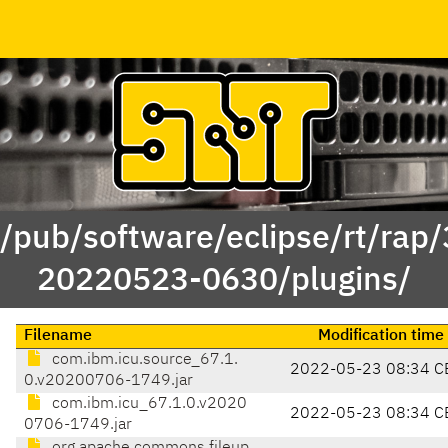
 /pub/software/eclipse/rt/rap
20220523-0630/plugins/
Filename
Modification time
com.ibm.icu.source_67.1.
2022-05-23 08:34 C
0.v20200706-1749.jar
com.ibm.icu_67.1.0.v2020
2022-05-23 08:34 C
0706-1749.jar