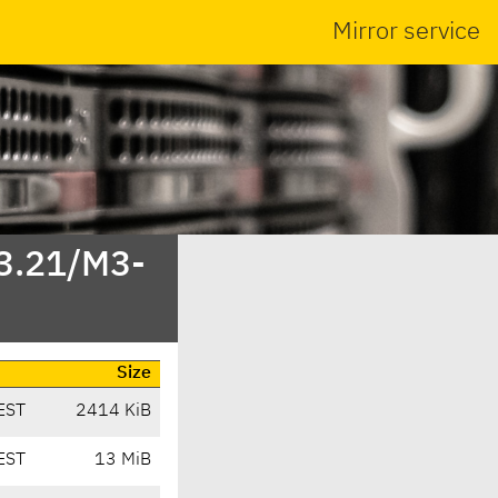
Mirror service
/3.21/M3-
Size
EST
2414 KiB
EST
13 MiB