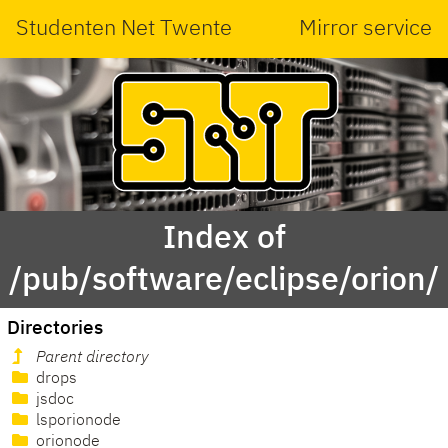
Studenten Net Twente
Mirror service
Index of
/pub/software/eclipse/orion/
Directories
Parent directory
drops
jsdoc
lsporionode
orionode