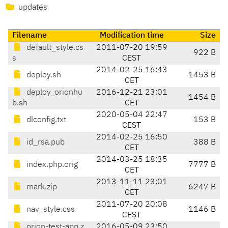
updates
Filename
Modification time
Size
default_style.cs
2011-07-20 19:59
922 B
s
CEST
2014-02-25 16:43
deploy.sh
1453 B
CET
deploy_orionhu
2016-12-21 23:01
1454 B
b.sh
CET
2020-05-04 22:47
dlconfig.txt
153 B
CEST
2014-02-25 16:50
id_rsa.pub
388 B
CET
2014-03-25 18:35
index.php.orig
7777 B
CET
2013-11-11 23:01
mark.zip
6247 B
CET
2011-07-20 20:08
nav_style.css
1146 B
CEST
orion-test-app.z
2016-05-09 23:50