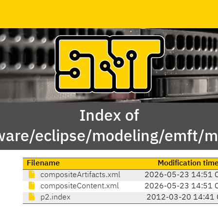
Index of
ware/eclipse/modeling/emft/
Filename
Modification tim
compositeArtifacts.xml
2026-05-23 14:51 
compositeContent.xml
2026-05-23 14:51 
p2.index
2012-03-20 14:41 