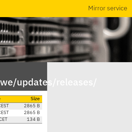
Mirror service
mwe/updates/releases/
e
Size
CEST
2865 B
CEST
2865 B
CET
134 B