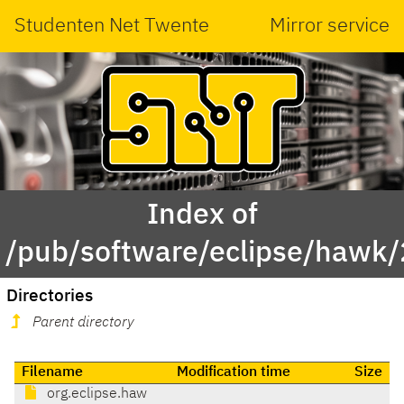
Studenten Net Twente
Mirror service
Index of
/pub/software/eclipse/hawk/2
Directories
Parent directory
Filename
Modification time
Size
org.eclipse.haw