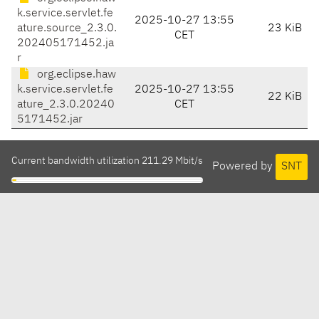
k.service.servlet.fe
2025-10-27 13:55
ature.source_2.3.0.
23 KiB
CET
202405171452.ja
r
org.eclipse.haw
k.service.servlet.fe
2025-10-27 13:55
22 KiB
ature_2.3.0.20240
CET
5171452.jar
Current bandwidth utilization 211.29 Mbit/s
Powered by
SNT