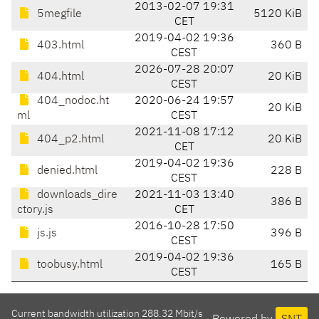
2013-02-07 19:31
5megfile
5120 KiB
CET
2019-04-02 19:36
403.html
360 B
CEST
2026-07-28 20:07
404.html
20 KiB
CEST
404_nodoc.ht
2020-06-24 19:57
20 KiB
ml
CEST
2021-11-08 17:12
404_p2.html
20 KiB
CET
2019-04-02 19:36
denied.html
228 B
CEST
downloads_dire
2021-11-03 13:40
386 B
ctory.js
CET
2016-10-28 17:50
js.js
396 B
CEST
2019-04-02 19:36
toobusy.html
165 B
CEST
Current bandwidth utilization 288.32 Mbit/s