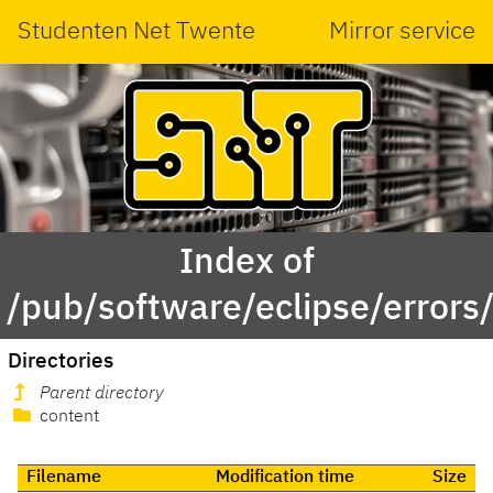
Studenten Net Twente
Mirror service
Index of
/pub/software/eclipse/errors
Directories
Parent directory
content
Filename
Modification time
Size