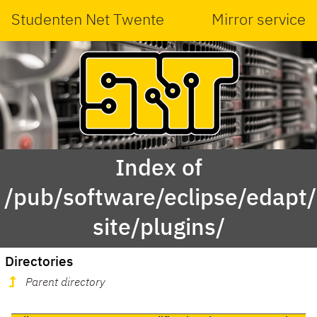
Studenten Net Twente
Mirror service
Index of
/pub/software/eclipse/edapt
site/plugins/
Directories
Parent directory