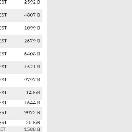
EST
2592 B
EST
4807 B
EST
1099 B
EST
2679 B
EST
6408 B
EST
1521 B
EST
9797 B
EST
14 KiB
EST
1644 B
EST
9072 B
EST
25 KiB
CET
1588 B