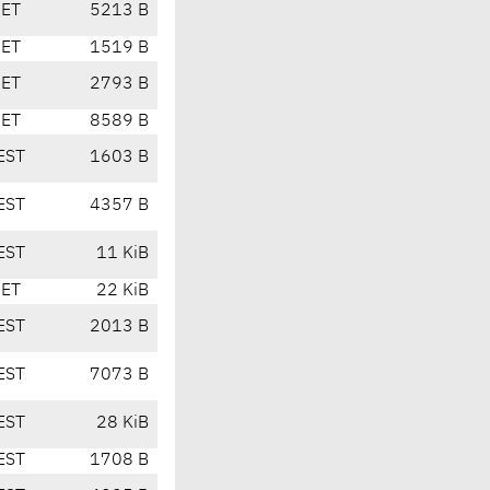
CET
5213 B
CET
1519 B
CET
2793 B
CET
8589 B
EST
1603 B
EST
4357 B
EST
11 KiB
CET
22 KiB
EST
2013 B
EST
7073 B
EST
28 KiB
EST
1708 B