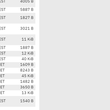
EST
4005 B
EST
5887 B
EST
1827 B
EST
3021 B
EST
11 KiB
EST
1887 B
EST
12 KiB
EST
40 KiB
CET
1609 B
CET
8243 B
CET
45 KiB
CET
1482 B
CET
3650 B
CET
13 KiB
EST
1540 B