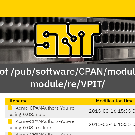
 of /pub/software/CPAN/modul
module/re/VPIT/
Filename
Modification time
Acme-CPANAuthors-You-re
2015-03-16 15:35 
_using-0.08.meta
Acme-CPANAuthors-You-re
2015-03-16 15:35 
_using-0.08.readme