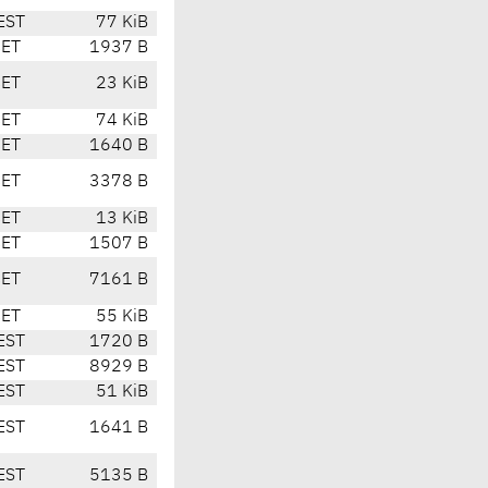
EST
77 KiB
CET
1937 B
CET
23 KiB
CET
74 KiB
CET
1640 B
CET
3378 B
CET
13 KiB
CET
1507 B
CET
7161 B
CET
55 KiB
EST
1720 B
EST
8929 B
EST
51 KiB
EST
1641 B
EST
5135 B