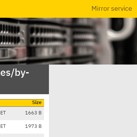
Mirror service
es/by-
Size
CET
1663 B
CET
1973 B