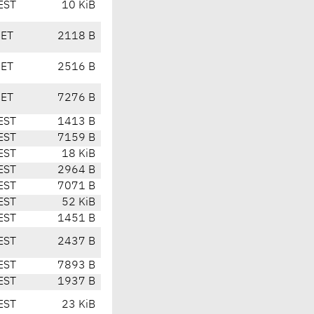
EST
10 KiB
CET
2118 B
CET
2516 B
CET
7276 B
EST
1413 B
EST
7159 B
EST
18 KiB
EST
2964 B
EST
7071 B
EST
52 KiB
EST
1451 B
EST
2437 B
EST
7893 B
EST
1937 B
EST
23 KiB