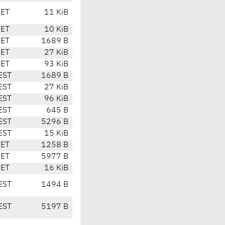
CET
11 KiB
CET
10 KiB
CET
1689 B
CET
27 KiB
CET
93 KiB
EST
1689 B
EST
27 KiB
EST
96 KiB
EST
645 B
EST
5296 B
EST
15 KiB
CET
1258 B
CET
5977 B
CET
16 KiB
EST
1494 B
EST
5197 B