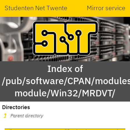
Studenten Net Twente
Mirror service
Index of
/pub/software/CPAN/modules
module/Win32/MRDVT/
Directories
Parent directory