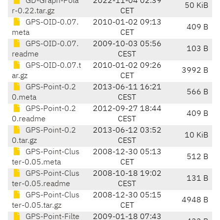
GD-Graph-Pola
2022-11-04 02:39
50 KiB
r-0.22.tar.gz
CET
GPS-OID-0.07.
2010-01-02 09:13
409 B
meta
CET
GPS-OID-0.07.
2009-10-03 05:56
103 B
readme
CEST
GPS-OID-0.07.t
2010-01-02 09:26
3992 B
ar.gz
CET
GPS-Point-0.2
2013-06-11 16:21
566 B
0.meta
CEST
GPS-Point-0.2
2012-09-27 18:44
409 B
0.readme
CEST
GPS-Point-0.2
2013-06-12 03:52
10 KiB
0.tar.gz
CEST
GPS-Point-Clus
2008-12-30 05:13
512 B
ter-0.05.meta
CET
GPS-Point-Clus
2008-10-18 19:02
131 B
ter-0.05.readme
CEST
GPS-Point-Clus
2008-12-30 05:15
4948 B
ter-0.05.tar.gz
CET
GPS-Point-Filte
2009-01-18 07:43