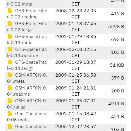
433 B
r-0.02.meta
CET
GPS-Point-Filte
2008-12-28 22:03
417 B
r-0.02.readme
CET
GPS-Point-Filte
2009-01-18 07:45
5298 B
r-0.02.tar.gz
CET
GPS-SpaceTrac
2007-01-29 18:36
693 B
k-0.11.meta
CET
GPS-SpaceTrac
2006-12-18 02:15
103 B
k-0.11.readme
CET
GPS-SpaceTrac
2007-01-29 18:37
51 KiB
k-0.11.tar.gz
CET
GSM-ARFCN-0.
2009-01-25 06:58
379 B
04.meta
CET
GSM-ARFCN-0.
2009-01-24 21:31
200 B
04.readme
CET
GSM-ARFCN-0.
2009-01-25 07:01
4911 B
04.tar.gz
CET
Geo-Constants-
2007-01-15 08:42
421 B
0.06.meta
CET
Geo-Constants-
2006-12-02 23:57
103 B