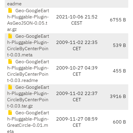
eadme
Geo-GoogleEart
h-Pluggable-Plugin-
2021-10-06 21:52
6755 B
AsGeoJSON-0.05.t
CEST
ar.gz
Geo-GoogleEart
h-Pluggable-Plugin-
2009-11-02 22:35
539 B
CircleByCenterPoin
CET
t-0.03.meta
Geo-GoogleEart
h-Pluggable-Plugin-
2009-10-27 04:39
455 B
CircleByCenterPoin
CET
t-0.03.readme
Geo-GoogleEart
h-Pluggable-Plugin-
2009-11-02 22:37
3916 B
CircleByCenterPoin
CET
t-0.03.tar.gz
Geo-GoogleEart
h-Pluggable-Plugin-
2009-11-27 08:59
600 B
GreatCircle-0.01.m
CET
eta