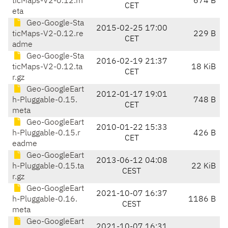
ticMaps-V2-0.12.m
674 B
CET
eta
Geo-Google-Sta
2015-02-25 17:00
ticMaps-V2-0.12.re
229 B
CET
adme
Geo-Google-Sta
2016-02-19 21:37
ticMaps-V2-0.12.ta
18 KiB
CET
r.gz
Geo-GoogleEart
2012-01-17 19:01
h-Pluggable-0.15.
748 B
CET
meta
Geo-GoogleEart
2010-01-22 15:33
h-Pluggable-0.15.r
426 B
CET
eadme
Geo-GoogleEart
2013-06-12 04:08
h-Pluggable-0.15.ta
22 KiB
CEST
r.gz
Geo-GoogleEart
2021-10-07 16:37
h-Pluggable-0.16.
1186 B
CEST
meta
Geo-GoogleEart
2021-10-07 16:31