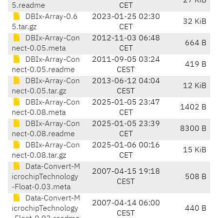
27 KiB
5.readme
CET
DBIx-Array-0.6
2023-01-25 02:30
32 KiB
5.tar.gz
CET
DBIx-Array-Con
2012-11-03 06:48
664 B
nect-0.05.meta
CET
DBIx-Array-Con
2011-09-05 03:24
419 B
nect-0.05.readme
CEST
DBIx-Array-Con
2013-06-12 04:04
12 KiB
nect-0.05.tar.gz
CEST
DBIx-Array-Con
2025-01-05 23:47
1402 B
nect-0.08.meta
CET
DBIx-Array-Con
2025-01-05 23:39
8300 B
nect-0.08.readme
CET
DBIx-Array-Con
2025-01-06 00:16
15 KiB
nect-0.08.tar.gz
CET
Data-Convert-M
2007-04-15 19:18
icrochipTechnology
508 B
CEST
-Float-0.03.meta
Data-Convert-M
2007-04-14 06:00
icrochipTechnology
440 B
CEST