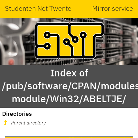
Studenten Net Twente
Mirror service
Index of
/pub/software/CPAN/modules
module/Win32/ABELTJE/
Directories
Parent directory