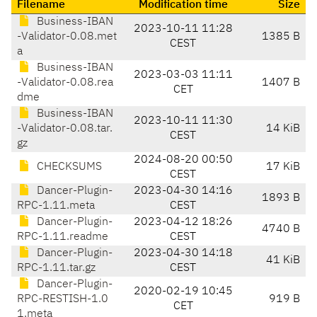
Filename
Modification time
Size
Business-IBAN
2023-10-11 11:28
-Validator-0.08.met
1385 B
CEST
a
Business-IBAN
2023-03-03 11:11
-Validator-0.08.rea
1407 B
CET
dme
Business-IBAN
2023-10-11 11:30
-Validator-0.08.tar.
14 KiB
CEST
gz
2024-08-20 00:50
CHECKSUMS
17 KiB
CEST
Dancer-Plugin-
2023-04-30 14:16
1893 B
RPC-1.11.meta
CEST
Dancer-Plugin-
2023-04-12 18:26
4740 B
RPC-1.11.readme
CEST
Dancer-Plugin-
2023-04-30 14:18
41 KiB
RPC-1.11.tar.gz
CEST
Dancer-Plugin-
2020-02-19 10:45
RPC-RESTISH-1.0
919 B
CET
1.meta