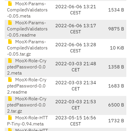
MooX-Params-
2022-06-06 13:21
CompiledValidators
1534 B
CEST
-0.05.meta
MooX-Params-
2022-06-06 13:17
CompiledValidators
9875 B
CEST
-0.05.readme
MooX-Params-
2022-06-06 13:28
CompiledValidators
10 KiB
CEST
-0.05.tar.gz
MooX-Role-Cry
2022-03-03 21:48
ptedPassword-0.0
1358 B
CET
2.meta
MooX-Role-Cry
2022-03-03 21:34
ptedPassword-0.0
1683 B
CET
2.readme
MooX-Role-Cry
2022-03-03 21:53
ptedPassword-0.0
6500 B
CET
2.tar.gz
MooX-Role-HTT
2023-05-15 16:56
1732 B
P-Tiny-0.94.meta
CEST