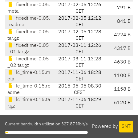
fixedtime-0.05.
2017-02-05 12:26
791 B
meta
CET
fixedtime-0.05.
2017-02-05 12:12
841 B
readme
CET
fixedtime-0.05.
2017-02-05 12:28
4224 B
tar.gz
CET
fixedtime-0.05
2017-03-11 12:26
4317 B
_01.tar.gz
CET
fixedtime-0.05
2017-03-11 13:28
4630 B
_02.tar.gz
CET
lc_time-0.15.m
2017-11-06 18:28
1100 B
eta
CET
lc_time-0.15.re
2015-05-05 08:30
1158 B
adme
CEST
lc_time-0.15.ta
2017-11-06 18:29
6120 B
r.gz
CET
Current bandwidth utilization 327.87 Mbit/s
Powered by
SNT