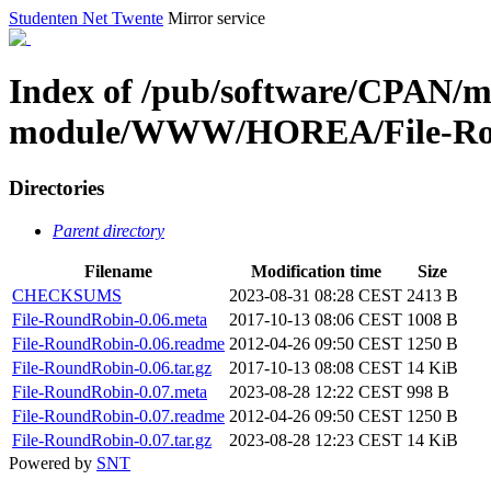
Studenten Net Twente
Mirror service
Index of /pub/software/CPAN/m
module/WWW/HOREA/File-Ro
Directories
Parent directory
Filename
Modification time
Size
CHECKSUMS
2023-08-31 08:28 CEST
2413 B
File-RoundRobin-0.06.meta
2017-10-13 08:06 CEST
1008 B
File-RoundRobin-0.06.readme
2012-04-26 09:50 CEST
1250 B
File-RoundRobin-0.06.tar.gz
2017-10-13 08:08 CEST
14 KiB
File-RoundRobin-0.07.meta
2023-08-28 12:22 CEST
998 B
File-RoundRobin-0.07.readme
2012-04-26 09:50 CEST
1250 B
File-RoundRobin-0.07.tar.gz
2023-08-28 12:23 CEST
14 KiB
Powered by
SNT