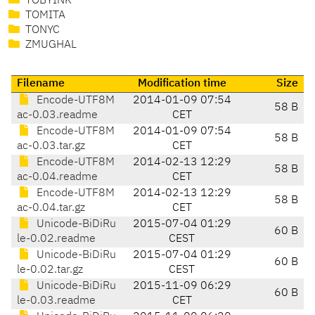
TOBYINK
TOMITA
TONYC
ZMUGHAL
Filename
Modification time
Size
Encode-UTF8M
2014-01-09 07:54
58 B
ac-0.03.readme
CET
Encode-UTF8M
2014-01-09 07:54
58 B
ac-0.03.tar.gz
CET
Encode-UTF8M
2014-02-13 12:29
58 B
ac-0.04.readme
CET
Encode-UTF8M
2014-02-13 12:29
58 B
ac-0.04.tar.gz
CET
Unicode-BiDiRu
2015-07-04 01:29
60 B
le-0.02.readme
CEST
Unicode-BiDiRu
2015-07-04 01:29
60 B
le-0.02.tar.gz
CEST
Unicode-BiDiRu
2015-11-09 06:29
60 B
le-0.03.readme
CET