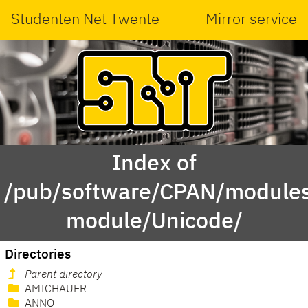
Studenten Net Twente
Mirror service
Index of
/pub/software/CPAN/modules
module/Unicode/
Directories
Parent directory
AMICHAUER
ANNO