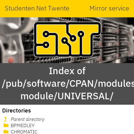
Studenten Net Twente
Mirror service
Index of
/pub/software/CPAN/modules
module/UNIVERSAL/
Directories
Parent directory
BPMEDLEY
CHROMATIC