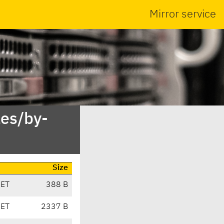
Mirror service
es/by-
Size
CET
388 B
CET
2337 B