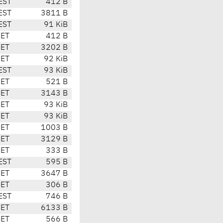
EST
412 B
EST
3811 B
EST
91 KiB
CET
412 B
CET
3202 B
CET
92 KiB
EST
93 KiB
CET
521 B
CET
3143 B
CET
93 KiB
CET
93 KiB
CET
1003 B
CET
3129 B
CET
333 B
EST
595 B
CET
3647 B
CET
306 B
EST
746 B
CET
6133 B
CET
566 B