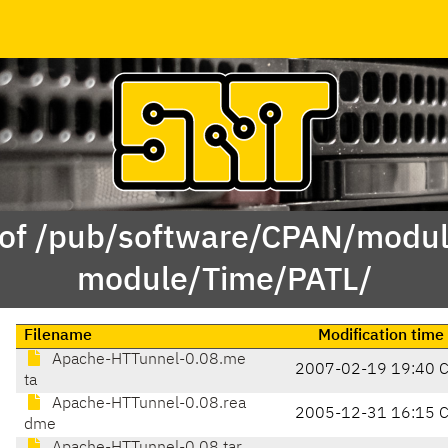
 of /pub/software/CPAN/modul
module/Time/PATL/
Filename
Modification time
Apache-HTTunnel-0.08.me
2007-02-19 19:40 
ta
Apache-HTTunnel-0.08.rea
2005-12-31 16:15 
dme