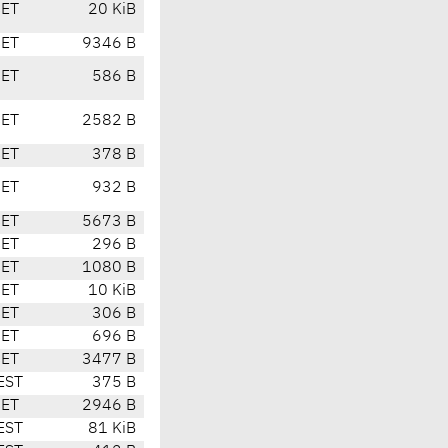
CET
20 KiB
CET
9346 B
CET
586 B
CET
2582 B
CET
378 B
CET
932 B
CET
5673 B
CET
296 B
CET
1080 B
CET
10 KiB
CET
306 B
CET
696 B
CET
3477 B
EST
375 B
CET
2946 B
EST
81 KiB