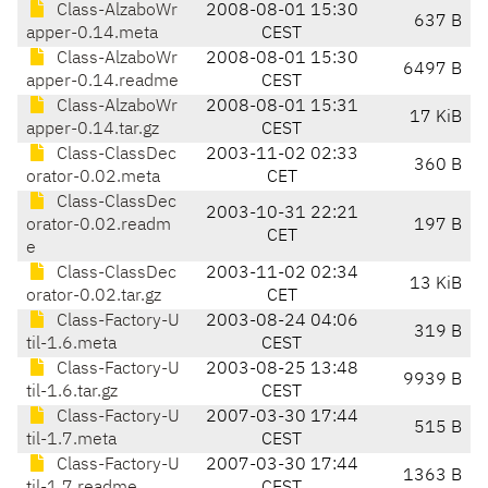
Class-AlzaboWr
2008-08-01 15:30
637 B
apper-0.14.meta
CEST
Class-AlzaboWr
2008-08-01 15:30
6497 B
apper-0.14.readme
CEST
Class-AlzaboWr
2008-08-01 15:31
17 KiB
apper-0.14.tar.gz
CEST
Class-ClassDec
2003-11-02 02:33
360 B
orator-0.02.meta
CET
Class-ClassDec
2003-10-31 22:21
orator-0.02.readm
197 B
CET
e
Class-ClassDec
2003-11-02 02:34
13 KiB
orator-0.02.tar.gz
CET
Class-Factory-U
2003-08-24 04:06
319 B
til-1.6.meta
CEST
Class-Factory-U
2003-08-25 13:48
9939 B
til-1.6.tar.gz
CEST
Class-Factory-U
2007-03-30 17:44
515 B
til-1.7.meta
CEST
Class-Factory-U
2007-03-30 17:44
1363 B