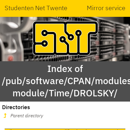
Studenten Net Twente
Mirror service
Index of
/pub/software/CPAN/modules
module/Time/DROLSKY/
Directories
Parent directory