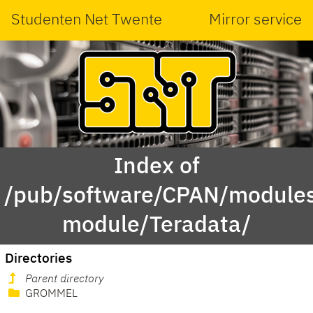
Studenten Net Twente
Mirror service
Index of
/pub/software/CPAN/modules
module/Teradata/
Directories
Parent directory
GROMMEL